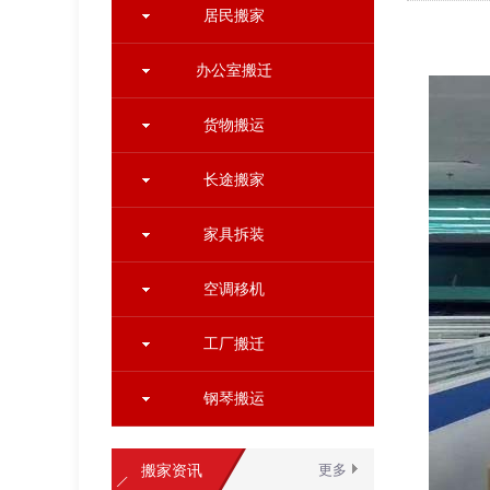
居民搬家
办公室搬迁
货物搬运
长途搬家
家具拆装
空调移机
工厂搬迁
钢琴搬运
搬家资讯
更多