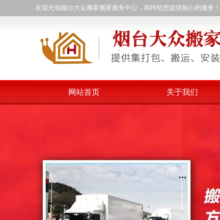
欢迎光临烟台大众搬家搬家服务中心，期待给您提供贴心的服务
网站首页
关于我们