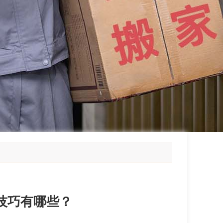
技巧有哪些？