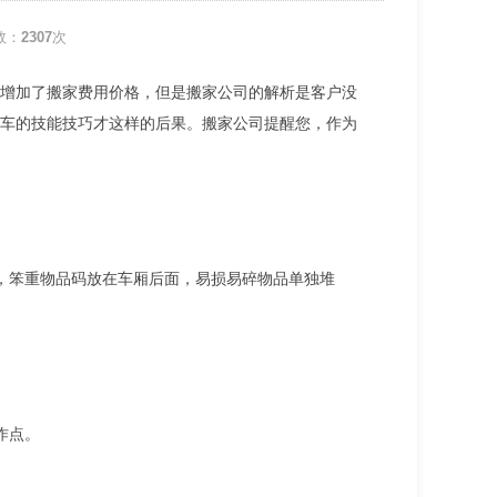
数：
2307
次
增加了搬家费用价格，但是搬家公司的解析是客户没
车的技能技巧才这样的后果。搬家公司提醒您，作为
，笨重物品码放在车厢后面，易损易碎物品单独堆
作点。