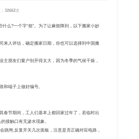
数：
32662
次
什么?一个字“烦”。为了让麻烦降到，以下搬家小妙
公司来人评估，确定搬家日期，你也可以选择到中国搬
醒业主朋友们窗户别开得太大，因为冬季的气候干燥，
线路和端子上做好编号。
尤其春节期间，工人们基本上都回家过年了，若临时出
头的接触口有无渗水现象。
会跳闸;反复开关几次面板，注意是否正确对应电路，