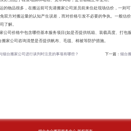
搬运的物品很多，在搬运前可先请搬家公司派员前来住处现场估价，一则
免双方对搬运量的认知产生误差，而对价格引发不必要的争执。一般估价
司了解。
搬家公司价格中包含哪些基本服务项目(如是否提供纸箱、装载高度、打包服
烟台搬家公司咨询清楚是否提供帆布、毛毯、棉被等防护措施。
与烟台搬家公司进行谈判时注意的事项有哪些？
下一篇：
烟台