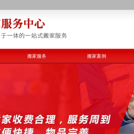
！
搬家服务
搬家案例