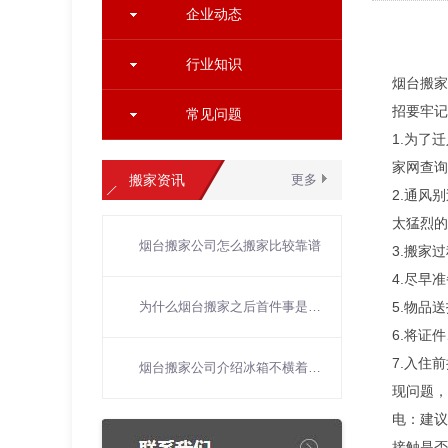
企业动态
行业知识
烟台搬家
招要牢记
常见问题
1.为了
家网查询
搬家资讯
更多
2.通风
太猛烈的
烟台搬家公司怎么搬家比较靠谱
3.搬家
4.尽早
为什么烟台搬家之后首件事是放床?
5.物品
6.将证
7.入住
烟台搬家公司介绍冰箱不横着搬运的实际原因有哪些
现问题，
电：建议
接触是否