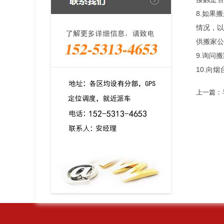
8.如果
情况，以
供搬家公
9.询问
10.向
上一篇：