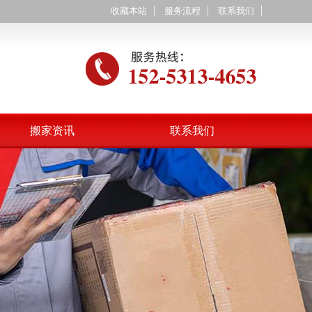
收藏本站
服务流程
联系我们
搬家资讯
联系我们