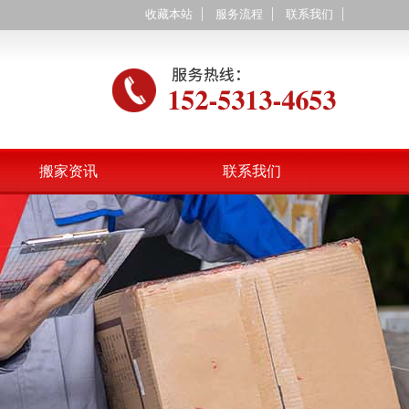
收藏本站
服务流程
联系我们
搬家资讯
联系我们