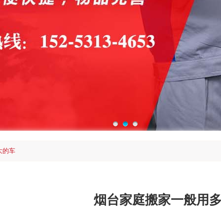
大的车
烟台家庭搬家一般用